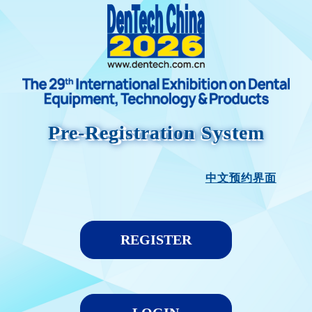
Pre-Registration System
中文预约界面
REGISTER